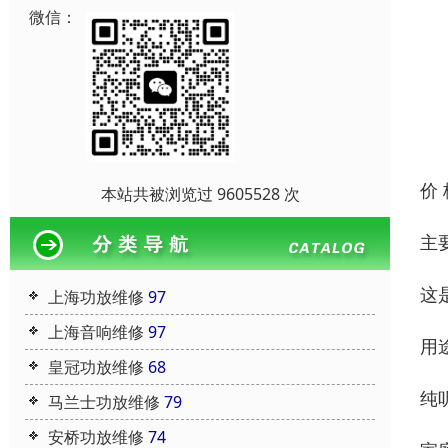
微信：
价
本站共被浏览过 9605528 次
主
这
上海功放维修
97
上海音响维修
97
用
皇冠功放维修
68
纯听
马兰士功放维修
79
安桥功放维修
74