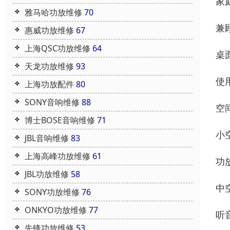
家
雅马哈功放维修
70
兼顾
惠威功放维修
67
上海QSC功放维修
64
桌
天龙功放维修
93
使
上海功放配件
80
SONY音响维修
88
空
博士BOSE音响维修
71
小
JBL音响维修
83
上海高峰功放维修
61
功
JBL功放维修
58
中
SONY功放维修
76
ONKYO功放维修
77
听音
先锋功放维修
53