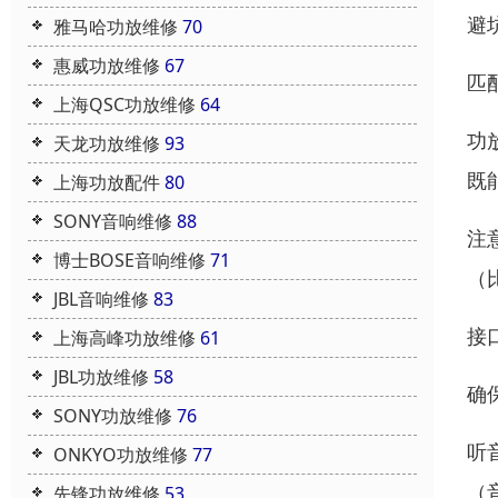
避
雅马哈功放维修
70
惠威功放维修
67
匹
上海QSC功放维修
64
功放
天龙功放维修
93
既
上海功放配件
80
SONY音响维修
88
注
博士BOSE音响维修
71
（
JBL音响维修
83
接
上海高峰功放维修
61
JBL功放维修
58
确
SONY功放维修
76
听
ONKYO功放维修
77
（
先锋功放维修
53