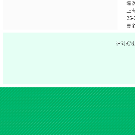
缩
上
25-
更
被浏览过 