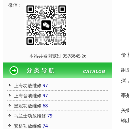
微信：
价
本站共被浏览过 9578645 次
组
扰
上海功放维修
97
率
上海音响维修
97
皇冠功放维修
68
关
马兰士功放维修
79
输
安桥功放维修
74