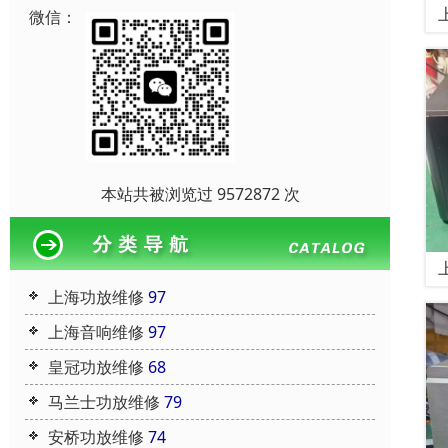
微信：
本站共被浏览过 9572872 次
上海功放维修
97
上海音响维修
97
皇冠功放维修
68
马兰士功放维修
79
安桥功放维修
74