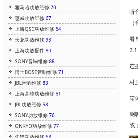
雅马哈功放维修
70
听
惠威功放维修
67
（
上海QSC功放维修
64
看
天龙功放维修
93
2
上海功放配件
80
SONY音响维修
88
连
博士BOSE音响维修
71
材
JBL音响维修
83
上海高峰功放维修
61
箱
JBL功放维修
58
喇
SONY功放维修
76
或
ONKYO功放维修
77
先锋功放维修
53