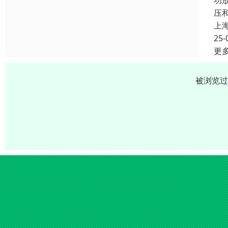
功
压和
上
25-
更
被浏览过 