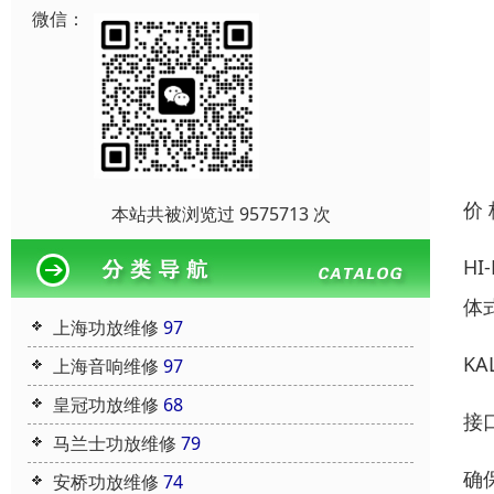
微信：
价
本站共被浏览过 9575713 次
H
体
上海功放维修
97
K
上海音响维修
97
皇冠功放维修
68
接
马兰士功放维修
79
确
安桥功放维修
74