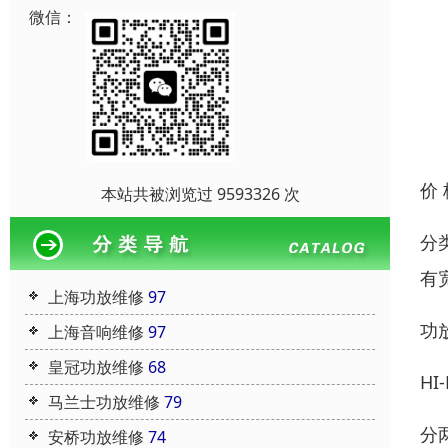
微信：
价
本站共被浏览过 9593326 次
分
有
上海功放维修
97
功
上海音响维修
97
皇冠功放维修
68
H
马兰士功放维修
79
分
安桥功放维修
74