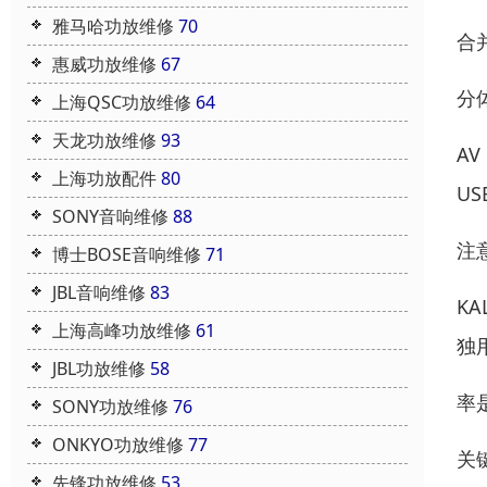
雅马哈功放维修
70
合
惠威功放维修
67
分
上海QSC功放维修
64
天龙功放维修
93
A
上海功放配件
80
U
SONY音响维修
88
注意
博士BOSE音响维修
71
JBL音响维修
83
K
上海高峰功放维修
61
独
JBL功放维修
58
率
SONY功放维修
76
ONKYO功放维修
77
关
先锋功放维修
53