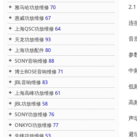
2
雅马哈功放维修
70
惠威功放维修
67
连
上海QSC功放维修
64
音
天龙功放维修
93
上海功放配件
80
参
SONY音响维修
88
中
博士BOSE音响维修
71
JBL音响维修
83
低
上海高峰功放维修
61
高
JBL功放维修
58
SONY功放维修
76
声
ONKYO功放维修
77
避
先锋功放维修
53