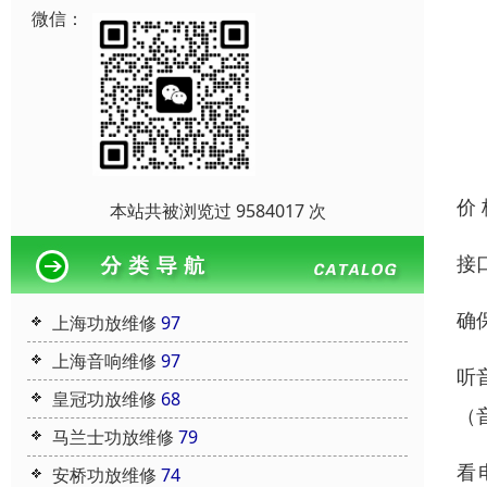
微信：
价
本站共被浏览过 9584017 次
接
确
上海功放维修
97
上海音响维修
97
听
皇冠功放维修
68
（
马兰士功放维修
79
看
安桥功放维修
74