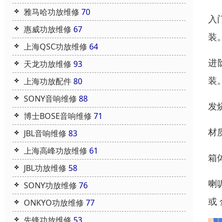
雅马哈功放维修
70
入门
惠威功放维修
67
装
上海QSC功放维修
64
进阶
天龙功放维修
93
装
上海功放配件
80
SONY音响维修
88
发
博士BOSE音响维修
71
材
JBL音响维修
83
上海高峰功放维修
61
箱
JBL功放维修
58
喇
SONY功放维修
76
或
ONKYO功放维修
77
先锋功放维修
53