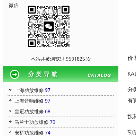
微信：
价
本站共被浏览过 9591825 次
K
分
上海功放维修
97
有
上海音响维修
97
皇冠功放维修
68
预
马兰士功放维修
79
功
安桥功放维修
74