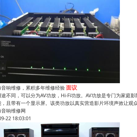
面议
海音响维修，累积多年维修经验
用途不同，可以分为AV功放，Hi-Fi功放。AV功放是专门为家
能，且带有一个显示屏。该类功放以真实营造影片环境声效让观
海音响维修网
09-22 18:03:01