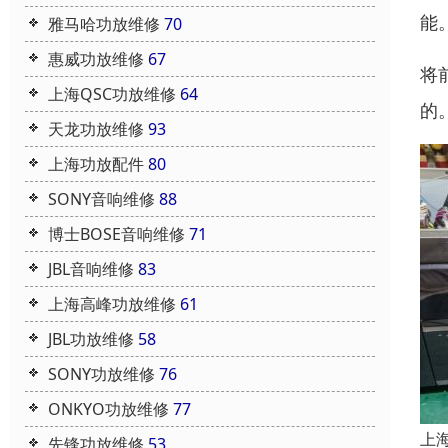
能
雅马哈功放维修
70
惠威功放维修
67
将
上海QSC功放维修
64
的
天龙功放维修
93
上海功放配件
80
SONY音响维修
88
博士BOSE音响维修
71
JBL音响维修
83
上海高峰功放维修
61
JBL功放维修
58
SONY功放维修
76
ONKYO功放维修
77
上
先锋功放维修
53