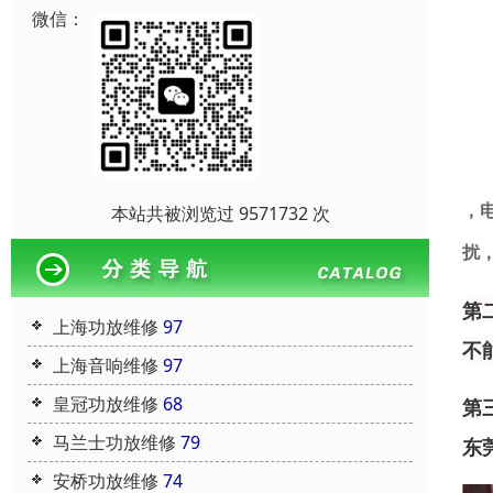
微信：
，
本站共被浏览过 9571732 次
扰
第
上海功放维修
97
不
上海音响维修
97
皇冠功放维修
68
第
马兰士功放维修
79
东
安桥功放维修
74