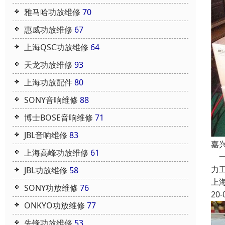
雅马哈功放维修
70
惠威功放维修
67
上海QSC功放维修
64
天龙功放维修
93
上海功放配件
80
SONY音响维修
88
博士BOSE音响维修
71
JBL音响维修
83
嘉
上海高峰功放维修
61
一
力
JBL功放维修
58
上
SONY功放维修
76
20-
ONKYO功放维修
77
先锋功放维修
53