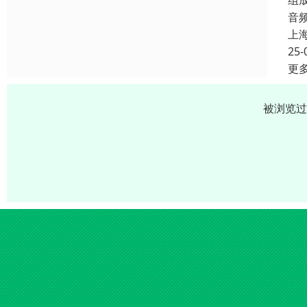
组
音
上
25-
更
被浏览过 