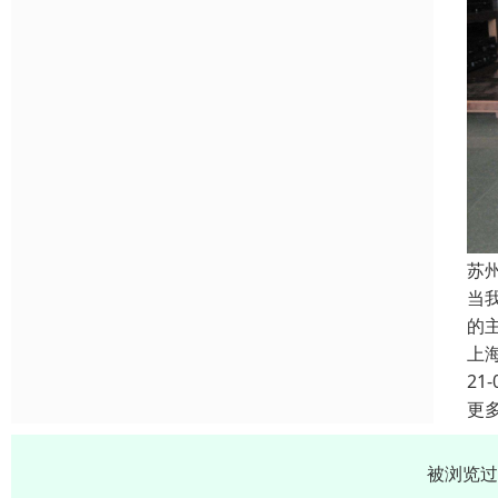
苏
当
的
上
21-
更
被浏览过 