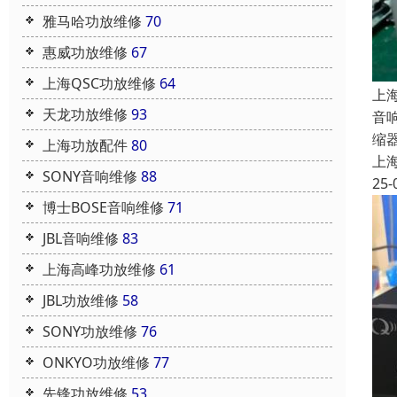
雅马哈功放维修
70
惠威功放维修
67
上海QSC功放维修
64
上
天龙功放维修
93
音
缩
上海功放配件
80
上
SONY音响维修
88
25-
博士BOSE音响维修
71
JBL音响维修
83
上海高峰功放维修
61
JBL功放维修
58
SONY功放维修
76
ONKYO功放维修
77
先锋功放维修
53