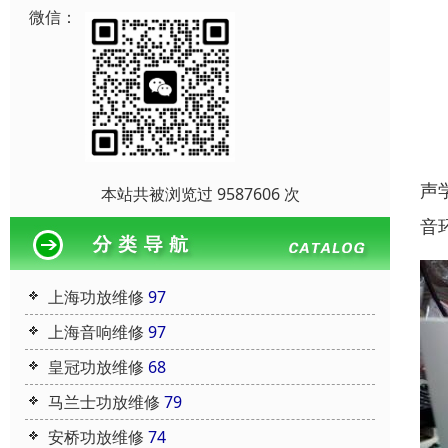
微信：
声
本站共被浏览过 9587606 次
音
上海功放维修
97
上海音响维修
97
皇冠功放维修
68
马兰士功放维修
79
安桥功放维修
74