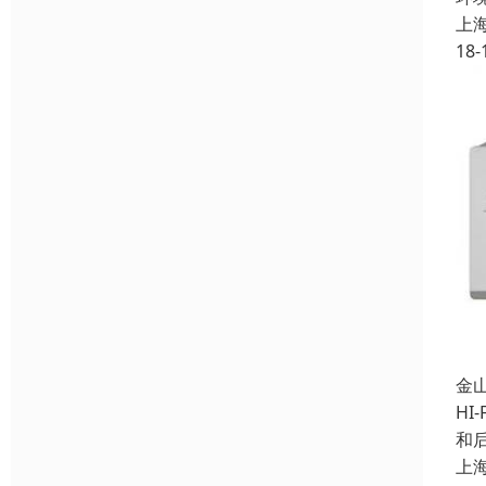
上
18-
金
HI
和
上