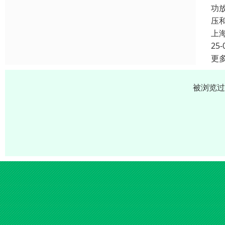
功
压和
上
25-
更
被浏览过 