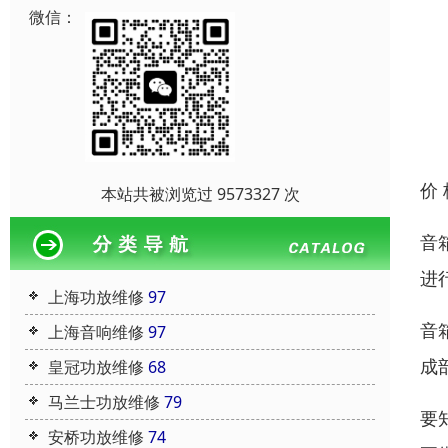
微信：
价
本站共被浏览过 9573327 次
音
进
上海功放维修
97
音
上海音响维修
97
成
皇冠功放维修
68
马兰士功放维修
79
要
安桥功放维修
74