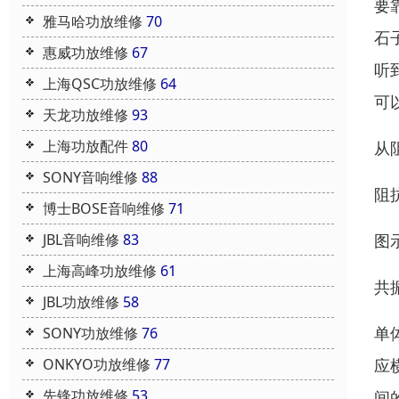
要
雅马哈功放维修
70
石
惠威功放维修
67
听
上海QSC功放维修
64
可
天龙功放维修
93
上海功放配件
80
从
SONY音响维修
88
阻
博士BOSE音响维修
71
图
JBL音响维修
83
上海高峰功放维修
61
共
JBL功放维修
58
单
SONY功放维修
76
应
ONKYO功放维修
77
先锋功放维修
53
间