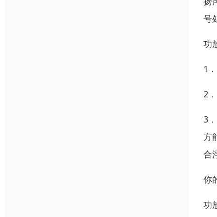
扬
号
功
1
2
3
方
合
你
功