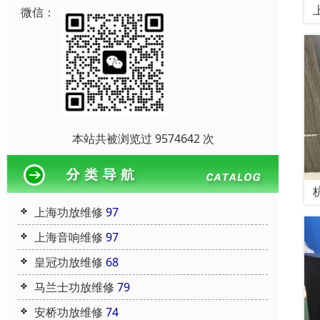
微信：
本站共被浏览过 9574642 次
上海功放维修
97
上海音响维修
97
皇冠功放维修
68
马兰士功放维修
79
安桥功放维修
74